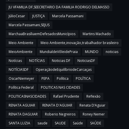
JU VFAMILIA DF,SEECRETARIO DA FAMILIA RODRIGO DELMASSO
JúlioCesar
JUSTIÇA
Marcela Passamani
Marcela Passamani,SEJUS
MarchaaBrasíliaemDefesadosMunicípios
Martins Machado
Meio Ambiente
Meio Ambiente,inovação,trabalhador brasileiro
MeioAmbiente
MundialdeVôleidePraia
MUNDO
noticias
Notícias
NOTÍCIAS
Noticias DF
NoticiasDF
NOTÍCIASDF
OperaçãodeEquilíbriodeCarcaças
OscarNiemeyer
PEPA
Política
POLÍTICA
Política Federal
POLITICAS NAS CIDADES
POLITICASNASCIDADES
Rafael Prudente
Reflexão
RENATA AGUIAR
RENATA D'AGUIAR
Renata D’Aguiar
RENATA DAGUIAR
Roberio Negreiros
Roney Nemer
SANTA LUZIA
saude
SAUDE
Saúde
SAÚDE