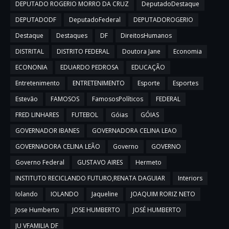
DEPUTADO ROGERIO MORRO DA CRUZ
DeputadoDestaque
DEPUTADODF
DeputadoFederal
DEPUTADOROGERIO
Destaque
Destaques
DF
DireitosHumanos
DISTRITAL
DISTRITO FEDERAL
Doutora Jane
Economia
ECONONIA
EDUARDO PEDROSA
EDUCAÇÃO
Entretenimento
ENTRETENIMENTO
Esporte
Esportes
Estevão
FAMOSOS
FamososPolíticos
FEDERAL
FRED LINHARES
FUTEBOL
Góias
GÓIAS
GOVERNADOR IBANES
GOVERNADORA CELINA LEAO
GOVERNADORA CELINA LEÃO
Governo
GOVERNO
Governo Federal
GUSTAVO AIRES
Hermeto
INSTITUTO RECICLANDO FUTURO,RENATA DAGUIAR
Interiors
Iolando
IOLANDO
Jaqueline
JOAQUIM RORIZ NETO
Jose Humberto
JOSE HUMBERTO
JOSÉ HUMBERTO
JU VFAMILIA DF