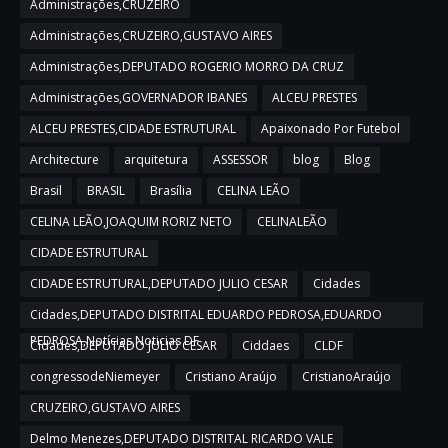
Administrações,CRUZEIRO
Administrações,CRUZEIRO,GUSTAVO AIRES
Administrações,DEPUTADO ROGERIO MORRO DA CRUZ
Administrações,GOVERNADOR IBANES
ALCEU PRESTES
ALCEU PRESTES,CIDADE ESTRUTURAL
Apaixonado Por Futebol
Architecture
arquitetura
ASSESSOR
blog
Blog
Brasil
BRASIL
Brasília
CELINA LEÃO
CELINA LEÃO,JOAQUIM RORIZ NETO
CELINALEÃO
CIDADE ESTRUTURAL
CIDADE ESTRUTURAL,DEPUTADO JULIO CESAR
Cidades
Cidades,DEPUTADO DISTRITAL EDUARDO PEDROSA,EDUARDO
PEDROSA,Notícias,Noticias DF
Cidades,DEPUTADO JULIO CESAR
Ciddaes
CLDF
congressodeNiemeyer
Cristiano Araújo
CristianoAraújo
CRUZEIRO,GUSTAVO AIRES
Delmo Menezes,DEPUTADO DISTRITAL RICARDO VALE