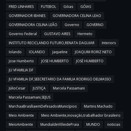
FRED LINHARES
FUTEBOL
Góias
GÓIAS
GOVERNADOR IBANES
GOVERNADORA CELINA LEAO
GOVERNADORA CELINA LEÃO
Governo
GOVERNO
Governo Federal
GUSTAVO AIRES
Hermeto
INSTITUTO RECICLANDO FUTURO,RENATA DAGUIAR
Interiors
Iolando
IOLANDO
Jaqueline
JOAQUIM RORIZ NETO
Jose Humberto
JOSE HUMBERTO
JOSÉ HUMBERTO
JU VFAMILIA DF
JU VFAMILIA DF,SEECRETARIO DA FAMILIA RODRIGO DELMASSO
JúlioCesar
JUSTIÇA
Marcela Passamani
Marcela Passamani,SEJUS
MarchaaBrasíliaemDefesadosMunicípios
Martins Machado
Meio Ambiente
Meio Ambiente,inovação,trabalhador brasileiro
MeioAmbiente
MundialdeVôleidePraia
MUNDO
noticias