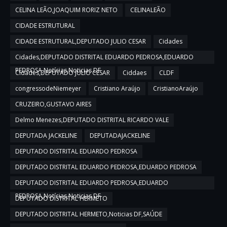
CELINA LEÃO,JOAQUIM RORIZ NETO
CELINALEÃO
CIDADE ESTRUTURAL
CIDADE ESTRUTURAL,DEPUTADO JULIO CESAR
Cidades
Cidades,DEPUTADO DISTRITAL EDUARDO PEDROSA,EDUARDO
PEDROSA,Notícias,Noticias DF
Cidades,DEPUTADO JULIO CESAR
Ciddaes
CLDF
congressodeNiemeyer
Cristiano Araújo
CristianoAraújo
CRUZEIRO,GUSTAVO AIRES
Delmo Menezes,DEPUTADO DISTRITAL RICARDO VALE
DEPUTADA JACKELINE
DEPUTADAJACKELINE
DEPUTADO DISTRITAL EDUARDO PEDROSA
DEPUTADO DISTRITAL EDUARDO PEDROSA,EDUARDO PEDROSA
DEPUTADO DISTRITAL EDUARDO PEDROSA,EDUARDO
PEDROSA,Notícias,Noticias DF
DEPUTADO DISTRITAL HERMETO
DEPUTADO DISTRITAL HERMETO,Noticias DF,SAÚDE