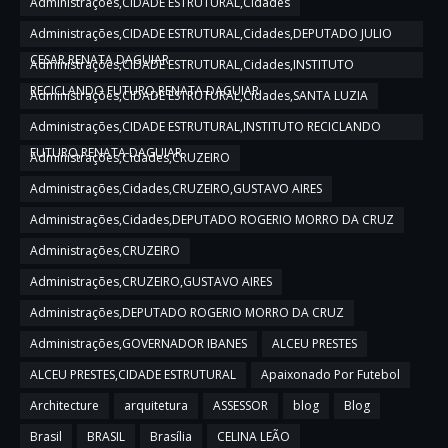
Administrações,CIDADE ESTRUTURAL,Cidades
Administrações,CIDADE ESTRUTURAL,Cidades,DEPUTADO JULIO
CESAR,RENATA DAGUIAR
Administrações,CIDADE ESTRUTURAL,Cidades,INSTITUTO
RECICLANDO FUTURO,RENATA DAGUIAR
Administrações,CIDADE ESTRUTURAL,Cidades,SANTA LUZIA
Administrações,CIDADE ESTRUTURAL,INSTITUTO RECICLANDO
FUTURO,RENATA DAGUIAR
Administrações,Cidades,CRUZEIRO
Administrações,Cidades,CRUZEIRO,GUSTAVO AIRES
Administrações,Cidades,DEPUTADO ROGERIO MORRO DA CRUZ
Administrações,CRUZEIRO
Administrações,CRUZEIRO,GUSTAVO AIRES
Administrações,DEPUTADO ROGERIO MORRO DA CRUZ
Administrações,GOVERNADOR IBANES
ALCEU PRESTES
ALCEU PRESTES,CIDADE ESTRUTURAL
Apaixonado Por Futebol
Architecture
arquitetura
ASSESSOR
blog
Blog
Brasil
BRASIL
Brasília
CELINA LEÃO