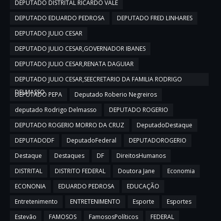
DEPUTADO DISTRITAL RICARDO VALE
DEPUTADO EDUARDO PEDROSA
DEPUTADO FRED LINHARES
DEPUTADO JULIO CESAR
DEPUTADO JULIO CESAR,GOVERNADOR IBANES
DEPUTADO JULIO CESAR,RENATA DAGUIAR
DEPUTADO JULIO CESAR,SEECRETARIO DA FAMILIA RODRIGO
DELMASSO
DEPUTADO PEPA
Deputado Roberio Negreiros
deputado Rodrigo Delmasso
DEPUTADO ROGERIO
DEPUTADO ROGERIO MORRO DA CRUZ
DeputadoDestaque
DEPUTADODF
DeputadoFederal
DEPUTADOROGERIO
Destaque
Destaques
DF
DireitosHumanos
DISTRITAL
DISTRITO FEDERAL
Doutora Jane
Economia
ECONONIA
EDUARDO PEDROSA
EDUCAÇÃO
Entretenimento
ENTRETENIMENTO
Esporte
Esportes
Estevão
FAMOSOS
FamososPolíticos
FEDERAL