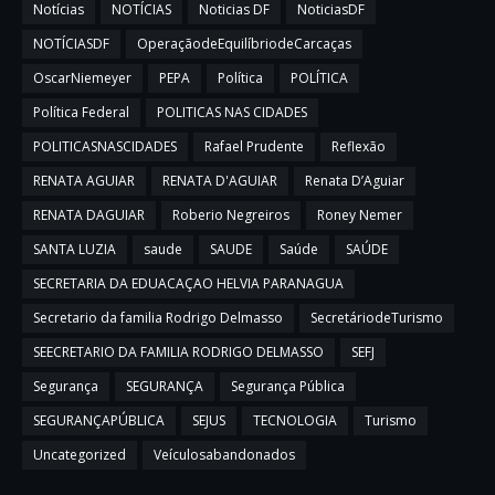
Notícias
NOTÍCIAS
Noticias DF
NoticiasDF
NOTÍCIASDF
OperaçãodeEquilíbriodeCarcaças
OscarNiemeyer
PEPA
Política
POLÍTICA
Política Federal
POLITICAS NAS CIDADES
POLITICASNASCIDADES
Rafael Prudente
Reflexão
RENATA AGUIAR
RENATA D'AGUIAR
Renata D’Aguiar
RENATA DAGUIAR
Roberio Negreiros
Roney Nemer
SANTA LUZIA
saude
SAUDE
Saúde
SAÚDE
SECRETARIA DA EDUACAÇAO HELVIA PARANAGUA
Secretario da familia Rodrigo Delmasso
SecretáriodeTurismo
SEECRETARIO DA FAMILIA RODRIGO DELMASSO
SEFJ
Segurança
SEGURANÇA
Segurança Pública
SEGURANÇAPÚBLICA
SEJUS
TECNOLOGIA
Turismo
Uncategorized
Veículosabandonados