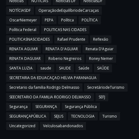
Notícias
NOTÍCIAS
Noticias DF
NoticiasDF
NOTÍCIASDF
OperaçãodeEquilíbriodeCarcaças
OscarNiemeyer
PEPA
Política
POLÍTICA
Política Federal
POLITICAS NAS CIDADES
POLITICASNASCIDADES
Rafael Prudente
Reflexão
RENATA AGUIAR
RENATA D'AGUIAR
Renata D’Aguiar
RENATA DAGUIAR
Roberio Negreiros
Roney Nemer
SANTA LUZIA
saude
SAUDE
Saúde
SAÚDE
SECRETARIA DA EDUACAÇAO HELVIA PARANAGUA
Secretario da familia Rodrigo Delmasso
SecretáriodeTurismo
SEECRETARIO DA FAMILIA RODRIGO DELMASSO
SEFJ
Segurança
SEGURANÇA
Segurança Pública
SEGURANÇAPÚBLICA
SEJUS
TECNOLOGIA
Turismo
Uncategorized
Veículosabandonados