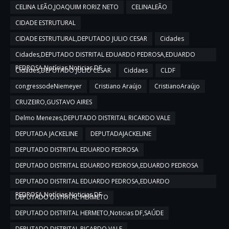
CELINA LEÃO,JOAQUIM RORIZ NETO
CELINALEÃO
CIDADE ESTRUTURAL
CIDADE ESTRUTURAL,DEPUTADO JULIO CESAR
Cidades
Cidades,DEPUTADO DISTRITAL EDUARDO PEDROSA,EDUARDO
PEDROSA,Notícias,Noticias DF
Cidades,DEPUTADO JULIO CESAR
Ciddaes
CLDF
congressodeNiemeyer
Cristiano Araújo
CristianoAraújo
CRUZEIRO,GUSTAVO AIRES
Delmo Menezes,DEPUTADO DISTRITAL RICARDO VALE
DEPUTADA JACKELINE
DEPUTADAJACKELINE
DEPUTADO DISTRITAL EDUARDO PEDROSA
DEPUTADO DISTRITAL EDUARDO PEDROSA,EDUARDO PEDROSA
DEPUTADO DISTRITAL EDUARDO PEDROSA,EDUARDO
PEDROSA,Notícias,Noticias DF
DEPUTADO DISTRITAL HERMETO
DEPUTADO DISTRITAL HERMETO,Noticias DF,SAÚDE
DEPUTADO DISTRITAL RICARDO VALE