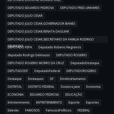
DEPUTADO EDUARDO PEDROSA
DEPUTADO FRED LINHARES
DEPUTADO JULIO CESAR
DEPUTADO JULIO CESAR,GOVERNADOR IBANES
DEPUTADO JULIO CESAR,RENATA DAGUIAR
DEPUTADO JULIO CESAR,SEECRETARIO DA FAMILIA RODRIGO
DELMASSO
DEPUTADO PEPA
Deputado Roberio Negreiros
deputado Rodrigo Delmasso
DEPUTADO ROGERIO
DEPUTADO ROGERIO MORRO DA CRUZ
DeputadoDestaque
DEPUTADODF
DeputadoFederal
DEPUTADOROGERIO
Destaque
Destaques
DF
DireitosHumanos
DISTRITAL
DISTRITO FEDERAL
Doutora Jane
Economia
ECONONIA
EDUARDO PEDROSA
EDUCAÇÃO
Entretenimento
ENTRETENIMENTO
Esporte
Esportes
Estevão
FAMOSOS
FamososPolíticos
FEDERAL