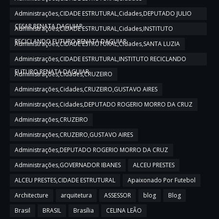
Administrações,CIDADE ESTRUTURAL,Cidades,DEPUTADO JULIO
CESAR,RENATA DAGUIAR
Administrações,CIDADE ESTRUTURAL,Cidades,INSTITUTO
RECICLANDO FUTURO,RENATA DAGUIAR
Administrações,CIDADE ESTRUTURAL,Cidades,SANTA LUZIA
Administrações,CIDADE ESTRUTURAL,INSTITUTO RECICLANDO
FUTURO,RENATA DAGUIAR
Administrações,Cidades,CRUZEIRO
Administrações,Cidades,CRUZEIRO,GUSTAVO AIRES
Administrações,Cidades,DEPUTADO ROGERIO MORRO DA CRUZ
Administrações,CRUZEIRO
Administrações,CRUZEIRO,GUSTAVO AIRES
Administrações,DEPUTADO ROGERIO MORRO DA CRUZ
Administrações,GOVERNADOR IBANES
ALCEU PRESTES
ALCEU PRESTES,CIDADE ESTRUTURAL
Apaixonado Por Futebol
Architecture
arquitetura
ASSESSOR
blog
Blog
Brasil
BRASIL
Brasília
CELINA LEÃO