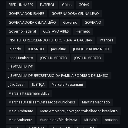
FRED LINHARES
FUTEBOL
Góias
GÓIAS
GOVERNADOR IBANES
GOVERNADORA CELINA LEAO
GOVERNADORA CELINA LEÃO
Governo
GOVERNO
Governo Federal
GUSTAVO AIRES
Hermeto
INSTITUTO RECICLANDO FUTURO,RENATA DAGUIAR
Interiors
Iolando
IOLANDO
Jaqueline
JOAQUIM RORIZ NETO
Jose Humberto
JOSE HUMBERTO
JOSÉ HUMBERTO
JU VFAMILIA DF
JU VFAMILIA DF,SEECRETARIO DA FAMILIA RODRIGO DELMASSO
JúlioCesar
JUSTIÇA
Marcela Passamani
Marcela Passamani,SEJUS
MarchaaBrasíliaemDefesadosMunicípios
Martins Machado
Meio Ambiente
Meio Ambiente,inovação,trabalhador brasileiro
MeioAmbiente
MundialdeVôleidePraia
MUNDO
noticias