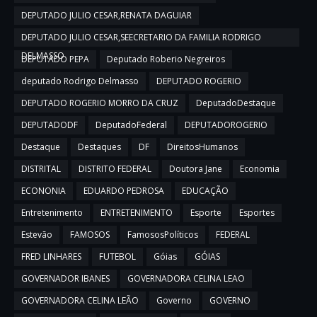
DEPUTADO JULIO CESAR,RENATA DAGUIAR
DEPUTADO JULIO CESAR,SEECRETARIO DA FAMILIA RODRIGO
DELMASSO
DEPUTADO PEPA
Deputado Roberio Negreiros
deputado Rodrigo Delmasso
DEPUTADO ROGERIO
DEPUTADO ROGERIO MORRO DA CRUZ
DeputadoDestaque
DEPUTADODF
DeputadoFederal
DEPUTADOROGERIO
Destaque
Destaques
DF
DireitosHumanos
DISTRITAL
DISTRITO FEDERAL
Doutora Jane
Economia
ECONONIA
EDUARDO PEDROSA
EDUCAÇÃO
Entretenimento
ENTRETENIMENTO
Esporte
Esportes
Estevão
FAMOSOS
FamososPolíticos
FEDERAL
FRED LINHARES
FUTEBOL
Góias
GÓIAS
GOVERNADOR IBANES
GOVERNADORA CELINA LEAO
GOVERNADORA CELINA LEÃO
Governo
GOVERNO