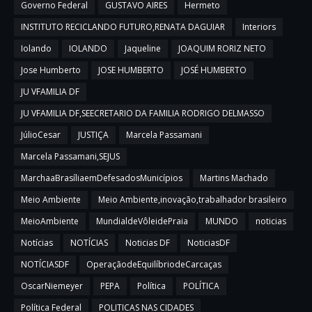
Governo Federal
GUSTAVO AIRES
Hermeto
INSTITUTO RECICLANDO FUTURO,RENATA DAGUIAR
Interiors
Iolando
IOLANDO
Jaqueline
JOAQUIM RORIZ NETO
Jose Humberto
JOSE HUMBERTO
JOSÉ HUMBERTO
JU VFAMILIA DF
JU VFAMILIA DF,SEECRETARIO DA FAMILIA RODRIGO DELMASSO
JúlioCesar
JUSTIÇA
Marcela Passamani
Marcela Passamani,SEJUS
MarchaaBrasíliaemDefesadosMunicípios
Martins Machado
Meio Ambiente
Meio Ambiente,inovação,trabalhador brasileiro
MeioAmbiente
MundialdeVôleidePraia
MUNDO
noticias
Notícias
NOTÍCIAS
Noticias DF
NoticiasDF
NOTÍCIASDF
OperaçãodeEquilíbriodeCarcaças
OscarNiemeyer
PEPA
Política
POLÍTICA
Política Federal
POLITICAS NAS CIDADES