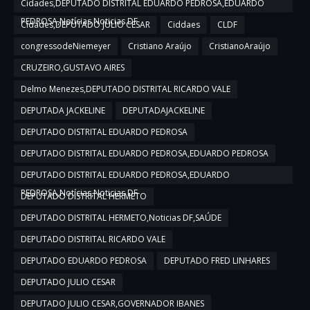
Cidades,DEPUTADO DISTRITAL EDUARDO PEDROSA,EDUARDO
PEDROSA,Notícias,Noticias DF
Cidades,DEPUTADO JULIO CESAR
Ciddaes
CLDF
congressodeNiemeyer
Cristiano Araújo
CristianoAraújo
CRUZEIRO,GUSTAVO AIRES
Delmo Menezes,DEPUTADO DISTRITAL RICARDO VALE
DEPUTADA JACKELINE
DEPUTADAJACKELINE
DEPUTADO DISTRITAL EDUARDO PEDROSA
DEPUTADO DISTRITAL EDUARDO PEDROSA,EDUARDO PEDROSA
DEPUTADO DISTRITAL EDUARDO PEDROSA,EDUARDO
PEDROSA,Notícias,Noticias DF
DEPUTADO DISTRITAL HERMETO
DEPUTADO DISTRITAL HERMETO,Noticias DF,SAÚDE
DEPUTADO DISTRITAL RICARDO VALE
DEPUTADO EDUARDO PEDROSA
DEPUTADO FRED LINHARES
DEPUTADO JULIO CESAR
DEPUTADO JULIO CESAR,GOVERNADOR IBANES