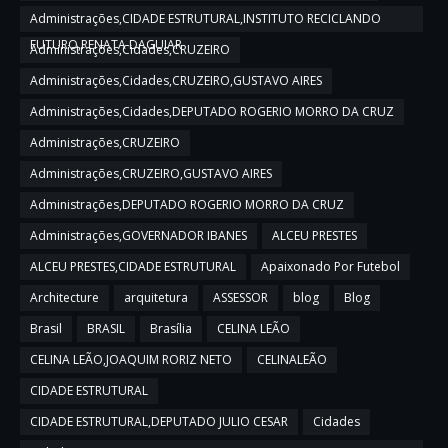
Administrações,CIDADE ESTRUTURAL,INSTITUTO RECICLANDO
FUTURO,RENATA DAGUIAR
Administrações,Cidades,CRUZEIRO
Administrações,Cidades,CRUZEIRO,GUSTAVO AIRES
Administrações,Cidades,DEPUTADO ROGERIO MORRO DA CRUZ
Administrações,CRUZEIRO
Administrações,CRUZEIRO,GUSTAVO AIRES
Administrações,DEPUTADO ROGERIO MORRO DA CRUZ
Administrações,GOVERNADOR IBANES
ALCEU PRESTES
ALCEU PRESTES,CIDADE ESTRUTURAL
Apaixonado Por Futebol
Architecture
arquitetura
ASSESSOR
blog
Blog
Brasil
BRASIL
Brasília
CELINA LEÃO
CELINA LEÃO,JOAQUIM RORIZ NETO
CELINALEÃO
CIDADE ESTRUTURAL
CIDADE ESTRUTURAL,DEPUTADO JULIO CESAR
Cidades