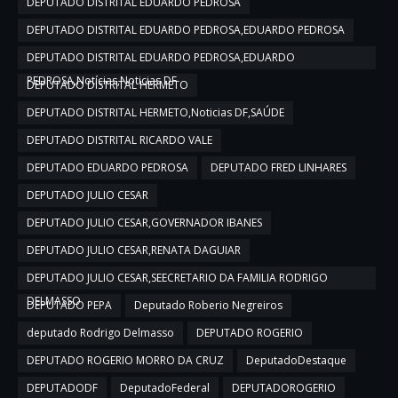
DEPUTADO DISTRITAL EDUARDO PEDROSA
DEPUTADO DISTRITAL EDUARDO PEDROSA,EDUARDO PEDROSA
DEPUTADO DISTRITAL EDUARDO PEDROSA,EDUARDO
PEDROSA,Notícias,Noticias DF
DEPUTADO DISTRITAL HERMETO
DEPUTADO DISTRITAL HERMETO,Noticias DF,SAÚDE
DEPUTADO DISTRITAL RICARDO VALE
DEPUTADO EDUARDO PEDROSA
DEPUTADO FRED LINHARES
DEPUTADO JULIO CESAR
DEPUTADO JULIO CESAR,GOVERNADOR IBANES
DEPUTADO JULIO CESAR,RENATA DAGUIAR
DEPUTADO JULIO CESAR,SEECRETARIO DA FAMILIA RODRIGO
DELMASSO
DEPUTADO PEPA
Deputado Roberio Negreiros
deputado Rodrigo Delmasso
DEPUTADO ROGERIO
DEPUTADO ROGERIO MORRO DA CRUZ
DeputadoDestaque
DEPUTADODF
DeputadoFederal
DEPUTADOROGERIO