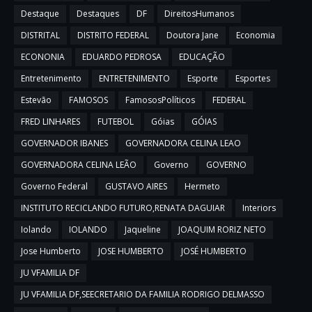
Destaque
Destaques
DF
DireitosHumanos
DISTRITAL
DISTRITO FEDERAL
Doutora Jane
Economia
ECONONIA
EDUARDO PEDROSA
EDUCAÇÃO
Entretenimento
ENTRETENIMENTO
Esporte
Esportes
Estevão
FAMOSOS
FamososPolíticos
FEDERAL
FRED LINHARES
FUTEBOL
Góias
GÓIAS
GOVERNADOR IBANES
GOVERNADORA CELINA LEAO
GOVERNADORA CELINA LEÃO
Governo
GOVERNO
Governo Federal
GUSTAVO AIRES
Hermeto
INSTITUTO RECICLANDO FUTURO,RENATA DAGUIAR
Interiors
Iolando
IOLANDO
Jaqueline
JOAQUIM RORIZ NETO
Jose Humberto
JOSE HUMBERTO
JOSÉ HUMBERTO
JU VFAMILIA DF
JU VFAMILIA DF,SEECRETARIO DA FAMILIA RODRIGO DELMASSO