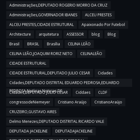
Administrações,DEPUTADO ROGERIO MORRO DA CRUZ
Administrações,GOVERNADOR IBANES
ALCEU PRESTES
ALCEU PRESTES,CIDADE ESTRUTURAL
Apaixonado Por Futebol
Architecture
arquitetura
ASSESSOR
blog
Blog
Brasil
BRASIL
Brasília
CELINA LEÃO
CELINA LEÃO,JOAQUIM RORIZ NETO
CELINALEÃO
CIDADE ESTRUTURAL
CIDADE ESTRUTURAL,DEPUTADO JULIO CESAR
Cidades
Cidades,DEPUTADO DISTRITAL EDUARDO PEDROSA,EDUARDO
PEDROSA,Notícias,Noticias DF
Cidades,DEPUTADO JULIO CESAR
Ciddaes
CLDF
congressodeNiemeyer
Cristiano Araújo
CristianoAraújo
CRUZEIRO,GUSTAVO AIRES
Delmo Menezes,DEPUTADO DISTRITAL RICARDO VALE
DEPUTADA JACKELINE
DEPUTADAJACKELINE