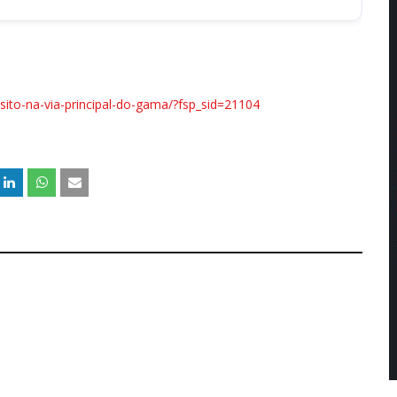
ansito-na-via-principal-do-gama/?fsp_sid=21104