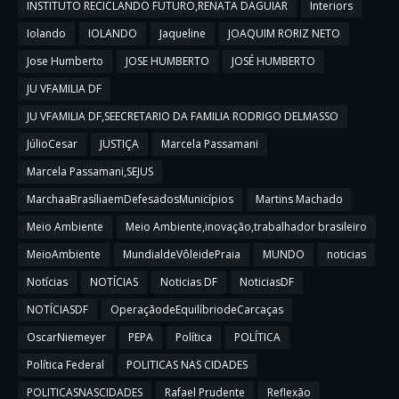
INSTITUTO RECICLANDO FUTURO,RENATA DAGUIAR
Interiors
Iolando
IOLANDO
Jaqueline
JOAQUIM RORIZ NETO
Jose Humberto
JOSE HUMBERTO
JOSÉ HUMBERTO
JU VFAMILIA DF
JU VFAMILIA DF,SEECRETARIO DA FAMILIA RODRIGO DELMASSO
JúlioCesar
JUSTIÇA
Marcela Passamani
Marcela Passamani,SEJUS
MarchaaBrasíliaemDefesadosMunicípios
Martins Machado
Meio Ambiente
Meio Ambiente,inovação,trabalhador brasileiro
MeioAmbiente
MundialdeVôleidePraia
MUNDO
noticias
Notícias
NOTÍCIAS
Noticias DF
NoticiasDF
NOTÍCIASDF
OperaçãodeEquilíbriodeCarcaças
OscarNiemeyer
PEPA
Política
POLÍTICA
Política Federal
POLITICAS NAS CIDADES
POLITICASNASCIDADES
Rafael Prudente
Reflexão