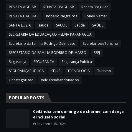
RENATA AGUIAR
RENATA D'AGUIAR
Renata D’Aguiar
RENATA DAGUIAR
Roberio Negreiros
Roney Nemer
SANTA LUZIA
saude
SAUDE
Saúde
SAÚDE
SECRETARIA DA EDUACAÇAO HELVIA PARANAGUA
Secretario da familia Rodrigo Delmasso
SecretáriodeTurismo
SEECRETARIO DA FAMILIA RODRIGO DELMASSO
SEFJ
Segurança
SEGURANÇA
Segurança Pública
SEGURANÇAPÚBLICA
SEJUS
TECNOLOGIA
Turismo
Uncategorized
Veículosabandonados
POPULAR POSTS
Ceilândia tem domingo de charme, com dança
e inclusão social
Fevereiro 18, 2024