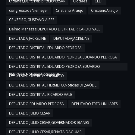
Cidades,DEPUTADO JULIO CESAR
Ciddaes
CLDF
congressodeNiemeyer
Cristiano Araújo
CristianoAraújo
CRUZEIRO,GUSTAVO AIRES
Delmo Menezes,DEPUTADO DISTRITAL RICARDO VALE
DEPUTADA JACKELINE
DEPUTADAJACKELINE
DEPUTADO DISTRITAL EDUARDO PEDROSA
DEPUTADO DISTRITAL EDUARDO PEDROSA,EDUARDO PEDROSA
DEPUTADO DISTRITAL EDUARDO PEDROSA,EDUARDO
PEDROSA,Notícias,Noticias DF
DEPUTADO DISTRITAL HERMETO
DEPUTADO DISTRITAL HERMETO,Noticias DF,SAÚDE
DEPUTADO DISTRITAL RICARDO VALE
DEPUTADO EDUARDO PEDROSA
DEPUTADO FRED LINHARES
DEPUTADO JULIO CESAR
DEPUTADO JULIO CESAR,GOVERNADOR IBANES
DEPUTADO JULIO CESAR,RENATA DAGUIAR