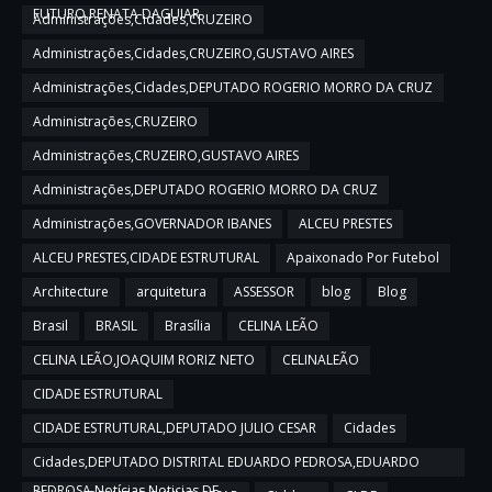
FUTURO,RENATA DAGUIAR
Administrações,Cidades,CRUZEIRO
Administrações,Cidades,CRUZEIRO,GUSTAVO AIRES
Administrações,Cidades,DEPUTADO ROGERIO MORRO DA CRUZ
Administrações,CRUZEIRO
Administrações,CRUZEIRO,GUSTAVO AIRES
Administrações,DEPUTADO ROGERIO MORRO DA CRUZ
Administrações,GOVERNADOR IBANES
ALCEU PRESTES
ALCEU PRESTES,CIDADE ESTRUTURAL
Apaixonado Por Futebol
Architecture
arquitetura
ASSESSOR
blog
Blog
Brasil
BRASIL
Brasília
CELINA LEÃO
CELINA LEÃO,JOAQUIM RORIZ NETO
CELINALEÃO
CIDADE ESTRUTURAL
CIDADE ESTRUTURAL,DEPUTADO JULIO CESAR
Cidades
Cidades,DEPUTADO DISTRITAL EDUARDO PEDROSA,EDUARDO
PEDROSA,Notícias,Noticias DF