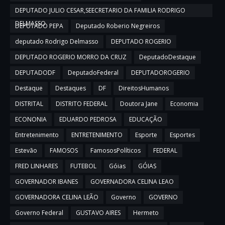
DEPUTADO JULIO CESAR,SEECRETARIO DA FAMILIA RODRIGO
DELMASSO
DEPUTADO PEPA
Deputado Roberio Negreiros
deputado Rodrigo Delmasso
DEPUTADO ROGERIO
DEPUTADO ROGERIO MORRO DA CRUZ
DeputadoDestaque
DEPUTADODF
DeputadoFederal
DEPUTADOROGERIO
Destaque
Destaques
DF
DireitosHumanos
DISTRITAL
DISTRITO FEDERAL
Doutora Jane
Economia
ECONONIA
EDUARDO PEDROSA
EDUCAÇÃO
Entretenimento
ENTRETENIMENTO
Esporte
Esportes
Estevão
FAMOSOS
FamososPolíticos
FEDERAL
FRED LINHARES
FUTEBOL
Góias
GÓIAS
GOVERNADOR IBANES
GOVERNADORA CELINA LEAO
GOVERNADORA CELINA LEÃO
Governo
GOVERNO
Governo Federal
GUSTAVO AIRES
Hermeto