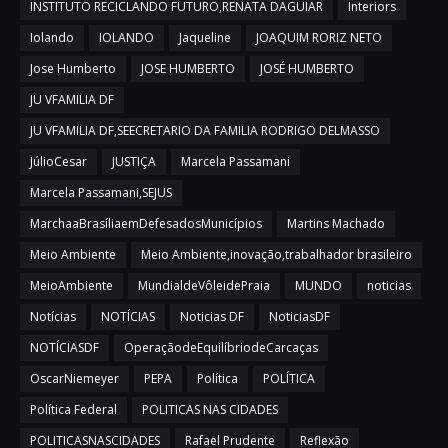
INSTITUTO RECICLANDO FUTURO,RENATA DAGUIAR
Interiors
Iolando
IOLANDO
Jaqueline
JOAQUIM RORIZ NETO
Jose Humberto
JOSE HUMBERTO
JOSÉ HUMBERTO
JU VFAMILIA DF
JU VFAMILIA DF,SEECRETARIO DA FAMILIA RODRIGO DELMASSO
JúlioCesar
JUSTIÇA
Marcela Passamani
Marcela Passamani,SEJUS
MarchaaBrasíliaemDefesadosMunicípios
Martins Machado
Meio Ambiente
Meio Ambiente,inovação,trabalhador brasileiro
MeioAmbiente
MundialdeVôleidePraia
MUNDO
noticias
Notícias
NOTÍCIAS
Noticias DF
NoticiasDF
NOTÍCIASDF
OperaçãodeEquilíbriodeCarcaças
OscarNiemeyer
PEPA
Política
POLÍTICA
Política Federal
POLITICAS NAS CIDADES
POLITICASNASCIDADES
Rafael Prudente
Reflexão