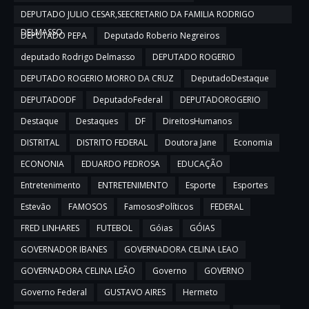
DEPUTADO JULIO CESAR,SEECRETARIO DA FAMILIA RODRIGO
DELMASSO
DEPUTADO PEPA
Deputado Roberio Negreiros
deputado Rodrigo Delmasso
DEPUTADO ROGERIO
DEPUTADO ROGERIO MORRO DA CRUZ
DeputadoDestaque
DEPUTADODF
DeputadoFederal
DEPUTADOROGERIO
Destaque
Destaques
DF
DireitosHumanos
DISTRITAL
DISTRITO FEDERAL
Doutora Jane
Economia
ECONONIA
EDUARDO PEDROSA
EDUCAÇÃO
Entretenimento
ENTRETENIMENTO
Esporte
Esportes
Estevão
FAMOSOS
FamososPolíticos
FEDERAL
FRED LINHARES
FUTEBOL
Góias
GÓIAS
GOVERNADOR IBANES
GOVERNADORA CELINA LEAO
GOVERNADORA CELINA LEÃO
Governo
GOVERNO
Governo Federal
GUSTAVO AIRES
Hermeto