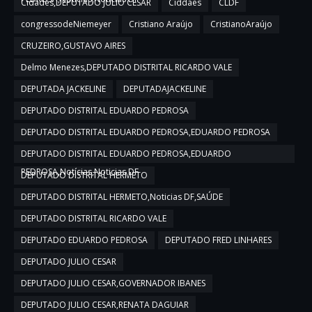
Cidades,DEPUTADO JULIO CESAR
Ciddaes
CLDF
congressodeNiemeyer
Cristiano Araújo
CristianoAraújo
CRUZEIRO,GUSTAVO AIRES
Delmo Menezes,DEPUTADO DISTRITAL RICARDO VALE
DEPUTADA JACKELINE
DEPUTADAJACKELINE
DEPUTADO DISTRITAL EDUARDO PEDROSA
DEPUTADO DISTRITAL EDUARDO PEDROSA,EDUARDO PEDROSA
DEPUTADO DISTRITAL EDUARDO PEDROSA,EDUARDO
PEDROSA,Notícias,Noticias DF
DEPUTADO DISTRITAL HERMETO
DEPUTADO DISTRITAL HERMETO,Noticias DF,SAÚDE
DEPUTADO DISTRITAL RICARDO VALE
DEPUTADO EDUARDO PEDROSA
DEPUTADO FRED LINHARES
DEPUTADO JULIO CESAR
DEPUTADO JULIO CESAR,GOVERNADOR IBANES
DEPUTADO JULIO CESAR,RENATA DAGUIAR