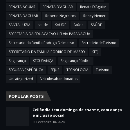
RENATA AGUIAR
RENATA D'AGUIAR
Renata D’Aguiar
RENATA DAGUIAR
Roberio Negreiros
Roney Nemer
SANTA LUZIA
saude
SAUDE
Saúde
SAÚDE
SECRETARIA DA EDUACAÇAO HELVIA PARANAGUA
Secretario da familia Rodrigo Delmasso
SecretáriodeTurismo
SEECRETARIO DA FAMILIA RODRIGO DELMASSO
SEFJ
Segurança
SEGURANÇA
Segurança Pública
SEGURANÇAPÚBLICA
SEJUS
TECNOLOGIA
Turismo
Uncategorized
Veículosabandonados
POPULAR POSTS
Ceilândia tem domingo de charme, com dança
e inclusão social
Fevereiro 18, 2024