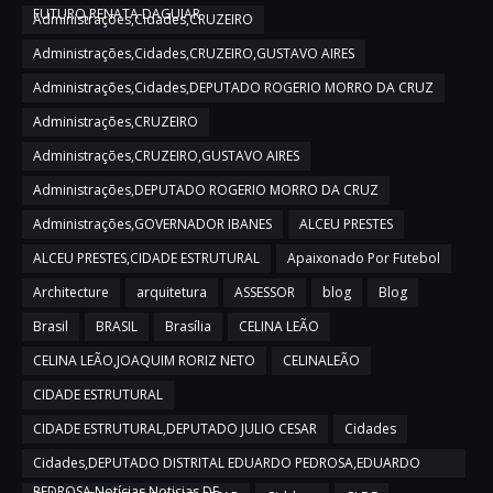
FUTURO,RENATA DAGUIAR
Administrações,Cidades,CRUZEIRO
Administrações,Cidades,CRUZEIRO,GUSTAVO AIRES
Administrações,Cidades,DEPUTADO ROGERIO MORRO DA CRUZ
Administrações,CRUZEIRO
Administrações,CRUZEIRO,GUSTAVO AIRES
Administrações,DEPUTADO ROGERIO MORRO DA CRUZ
Administrações,GOVERNADOR IBANES
ALCEU PRESTES
ALCEU PRESTES,CIDADE ESTRUTURAL
Apaixonado Por Futebol
Architecture
arquitetura
ASSESSOR
blog
Blog
Brasil
BRASIL
Brasília
CELINA LEÃO
CELINA LEÃO,JOAQUIM RORIZ NETO
CELINALEÃO
CIDADE ESTRUTURAL
CIDADE ESTRUTURAL,DEPUTADO JULIO CESAR
Cidades
Cidades,DEPUTADO DISTRITAL EDUARDO PEDROSA,EDUARDO
PEDROSA,Notícias,Noticias DF