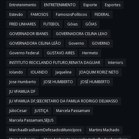
Entretenimento
ENTRETENIMENTO
Esporte
Esportes
Estevão
FAMOSOS
FamososPolíticos
FEDERAL
FRED LINHARES
FUTEBOL
Góias
GÓIAS
GOVERNADOR IBANES
GOVERNADORA CELINA LEAO
GOVERNADORA CELINA LEÃO
Governo
GOVERNO
Governo Federal
GUSTAVO AIRES
Hermeto
INSTITUTO RECICLANDO FUTURO,RENATA DAGUIAR
Interiors
Iolando
IOLANDO
Jaqueline
JOAQUIM RORIZ NETO
Jose Humberto
JOSE HUMBERTO
JOSÉ HUMBERTO
JU VFAMILIA DF
JU VFAMILIA DF,SEECRETARIO DA FAMILIA RODRIGO DELMASSO
JúlioCesar
JUSTIÇA
Marcela Passamani
Marcela Passamani,SEJUS
MarchaaBrasíliaemDefesadosMunicípios
Martins Machado