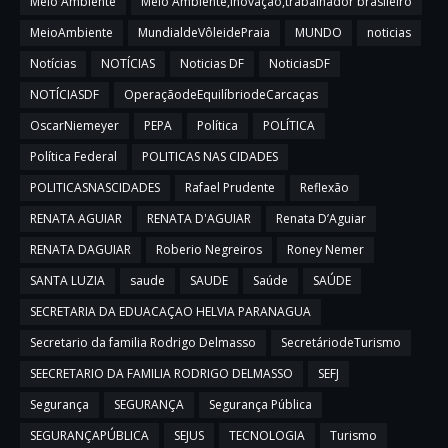
Meio Ambiente
Meio Ambiente,inovação,trabalhador brasileiro
MeioAmbiente
MundialdeVôleidePraia
MUNDO
noticias
Notícias
NOTÍCIAS
Noticias DF
NoticiasDF
NOTÍCIASDF
OperaçãodeEquilíbriodeCarcaças
OscarNiemeyer
PEPA
Política
POLÍTICA
Política Federal
POLITICAS NAS CIDADES
POLITICASNASCIDADES
Rafael Prudente
Reflexão
RENATA AGUIAR
RENATA D'AGUIAR
Renata D’Aguiar
RENATA DAGUIAR
Roberio Negreiros
Roney Nemer
SANTA LUZIA
saude
SAUDE
Saúde
SAÚDE
SECRETARIA DA EDUACAÇAO HELVIA PARANAGUA
Secretario da familia Rodrigo Delmasso
SecretáriodeTurismo
SEECRETARIO DA FAMILIA RODRIGO DELMASSO
SEFJ
Segurança
SEGURANÇA
Segurança Pública
SEGURANÇAPÚBLICA
SEJUS
TECNOLOGIA
Turismo