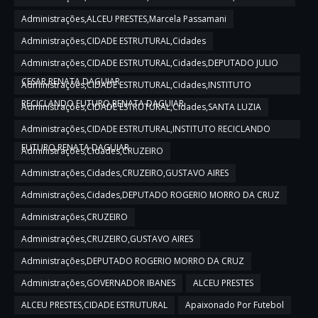
Administrações,ALCEU PRESTES,Marcela Passamani
Administrações,CIDADE ESTRUTURAL,Cidades
Administrações,CIDADE ESTRUTURAL,Cidades,DEPUTADO JULIO
CESAR,RENATA DAGUIAR
Administrações,CIDADE ESTRUTURAL,Cidades,INSTITUTO
RECICLANDO FUTURO,RENATA DAGUIAR
Administrações,CIDADE ESTRUTURAL,Cidades,SANTA LUZIA
Administrações,CIDADE ESTRUTURAL,INSTITUTO RECICLANDO
FUTURO,RENATA DAGUIAR
Administrações,Cidades,CRUZEIRO
Administrações,Cidades,CRUZEIRO,GUSTAVO AIRES
Administrações,Cidades,DEPUTADO ROGERIO MORRO DA CRUZ
Administrações,CRUZEIRO
Administrações,CRUZEIRO,GUSTAVO AIRES
Administrações,DEPUTADO ROGERIO MORRO DA CRUZ
Administrações,GOVERNADOR IBANES
ALCEU PRESTES
ALCEU PRESTES,CIDADE ESTRUTURAL
Apaixonado Por Futebol