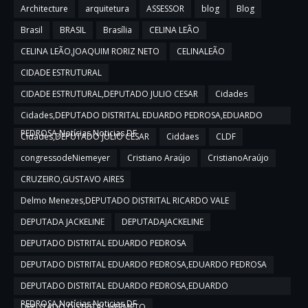
Architecture
arquitetura
ASSESSOR
blog
Blog
Brasil
BRASIL
Brasília
CELINA LEÃO
CELINA LEÃO,JOAQUIM RORIZ NETO
CELINALEÃO
CIDADE ESTRUTURAL
CIDADE ESTRUTURAL,DEPUTADO JULIO CESAR
Cidades
Cidades,DEPUTADO DISTRITAL EDUARDO PEDROSA,EDUARDO
PEDROSA,Notícias,Noticias DF
Cidades,DEPUTADO JULIO CESAR
Ciddaes
CLDF
congressodeNiemeyer
Cristiano Araújo
CristianoAraújo
CRUZEIRO,GUSTAVO AIRES
Delmo Menezes,DEPUTADO DISTRITAL RICARDO VALE
DEPUTADA JACKELINE
DEPUTADAJACKELINE
DEPUTADO DISTRITAL EDUARDO PEDROSA
DEPUTADO DISTRITAL EDUARDO PEDROSA,EDUARDO PEDROSA
DEPUTADO DISTRITAL EDUARDO PEDROSA,EDUARDO
PEDROSA,Notícias,Noticias DF
DEPUTADO DISTRITAL HERMETO