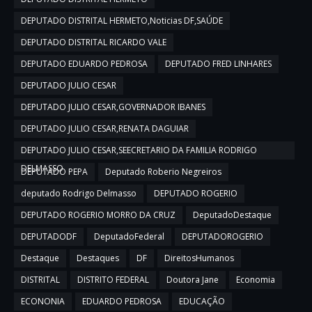
DEPUTADO DISTRITAL HERMETO,Noticias DF,SAÚDE
DEPUTADO DISTRITAL RICARDO VALE
DEPUTADO EDUARDO PEDROSA
DEPUTADO FRED LINHARES
DEPUTADO JULIO CESAR
DEPUTADO JULIO CESAR,GOVERNADOR IBANES
DEPUTADO JULIO CESAR,RENATA DAGUIAR
DEPUTADO JULIO CESAR,SEECRETARIO DA FAMILIA RODRIGO
DELMASSO
DEPUTADO PEPA
Deputado Roberio Negreiros
deputado Rodrigo Delmasso
DEPUTADO ROGERIO
DEPUTADO ROGERIO MORRO DA CRUZ
DeputadoDestaque
DEPUTADODF
DeputadoFederal
DEPUTADOROGERIO
Destaque
Destaques
DF
DireitosHumanos
DISTRITAL
DISTRITO FEDERAL
Doutora Jane
Economia
ECONONIA
EDUARDO PEDROSA
EDUCAÇÃO