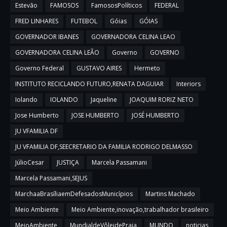
Estevão
FAMOSOS
FamososPolíticos
FEDERAL
FRED LINHARES
FUTEBOL
Góias
GÓIAS
GOVERNADOR IBANES
GOVERNADORA CELINA LEAO
GOVERNADORA CELINA LEÃO
Governo
GOVERNO
Governo Federal
GUSTAVO AIRES
Hermeto
INSTITUTO RECICLANDO FUTURO,RENATA DAGUIAR
Interiors
Iolando
IOLANDO
Jaqueline
JOAQUIM RORIZ NETO
Jose Humberto
JOSE HUMBERTO
JOSÉ HUMBERTO
JU VFAMILIA DF
JU VFAMILIA DF,SEECRETARIO DA FAMILIA RODRIGO DELMASSO
JúlioCesar
JUSTIÇA
Marcela Passamani
Marcela Passamani,SEJUS
MarchaaBrasíliaemDefesadosMunicípios
Martins Machado
Meio Ambiente
Meio Ambiente,inovação,trabalhador brasileiro
MeioAmbiente
MundialdeVôleidePraia
MUNDO
noticias