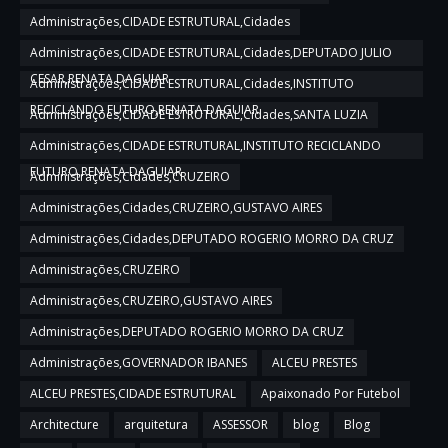
Administrações,CIDADE ESTRUTURAL,Cidades
Administrações,CIDADE ESTRUTURAL,Cidades,DEPUTADO JULIO
CESAR,RENATA DAGUIAR
Administrações,CIDADE ESTRUTURAL,Cidades,INSTITUTO
RECICLANDO FUTURO,RENATA DAGUIAR
Administrações,CIDADE ESTRUTURAL,Cidades,SANTA LUZIA
Administrações,CIDADE ESTRUTURAL,INSTITUTO RECICLANDO
FUTURO,RENATA DAGUIAR
Administrações,Cidades,CRUZEIRO
Administrações,Cidades,CRUZEIRO,GUSTAVO AIRES
Administrações,Cidades,DEPUTADO ROGERIO MORRO DA CRUZ
Administrações,CRUZEIRO
Administrações,CRUZEIRO,GUSTAVO AIRES
Administrações,DEPUTADO ROGERIO MORRO DA CRUZ
Administrações,GOVERNADOR IBANES
ALCEU PRESTES
ALCEU PRESTES,CIDADE ESTRUTURAL
Apaixonado Por Futebol
Architecture
arquitetura
ASSESSOR
blog
Blog