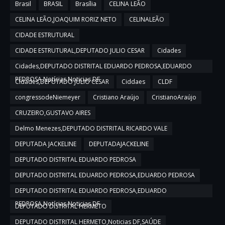
Brasil
BRASIL
Brasília
CELINA LEÃO
CELINA LEÃO,JOAQUIM RORIZ NETO
CELINALEÃO
CIDADE ESTRUTURAL
CIDADE ESTRUTURAL,DEPUTADO JULIO CESAR
Cidades
Cidades,DEPUTADO DISTRITAL EDUARDO PEDROSA,EDUARDO
PEDROSA,Notícias,Noticias DF
Cidades,DEPUTADO JULIO CESAR
Ciddaes
CLDF
congressodeNiemeyer
Cristiano Araújo
CristianoAraújo
CRUZEIRO,GUSTAVO AIRES
Delmo Menezes,DEPUTADO DISTRITAL RICARDO VALE
DEPUTADA JACKELINE
DEPUTADAJACKELINE
DEPUTADO DISTRITAL EDUARDO PEDROSA
DEPUTADO DISTRITAL EDUARDO PEDROSA,EDUARDO PEDROSA
DEPUTADO DISTRITAL EDUARDO PEDROSA,EDUARDO
PEDROSA,Notícias,Noticias DF
DEPUTADO DISTRITAL HERMETO
DEPUTADO DISTRITAL HERMETO,Noticias DF,SAÚDE