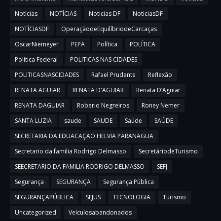
Notícias
NOTÍCIAS
Noticias DF
NoticiasDF
NOTÍCIASDF
OperaçãodeEquilíbriodeCarcaças
OscarNiemeyer
PEPA
Política
POLÍTICA
Política Federal
POLITICAS NAS CIDADES
POLITICASNASCIDADES
Rafael Prudente
Reflexão
RENATA AGUIAR
RENATA D'AGUIAR
Renata D’Aguiar
RENATA DAGUIAR
Roberio Negreiros
Roney Nemer
SANTA LUZIA
saude
SAUDE
Saúde
SAÚDE
SECRETARIA DA EDUACAÇAO HELVIA PARANAGUA
Secretario da familia Rodrigo Delmasso
SecretáriodeTurismo
SEECRETARIO DA FAMILIA RODRIGO DELMASSO
SEFJ
Segurança
SEGURANÇA
Segurança Pública
SEGURANÇAPÚBLICA
SEJUS
TECNOLOGIA
Turismo
Uncategorized
Veículosabandonados