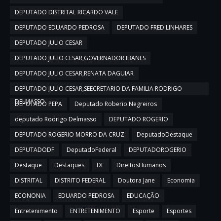
DEPUTADO DISTRITAL RICARDO VALE
DEPUTADO EDUARDO PEDROSA
DEPUTADO FRED LINHARES
DEPUTADO JULIO CESAR
DEPUTADO JULIO CESAR,GOVERNADOR IBANES
DEPUTADO JULIO CESAR,RENATA DAGUIAR
DEPUTADO JULIO CESAR,SEECRETARIO DA FAMILIA RODRIGO
DELMASSO
DEPUTADO PEPA
Deputado Roberio Negreiros
deputado Rodrigo Delmasso
DEPUTADO ROGERIO
DEPUTADO ROGERIO MORRO DA CRUZ
DeputadoDestaque
DEPUTADODF
DeputadoFederal
DEPUTADOROGERIO
Destaque
Destaques
DF
DireitosHumanos
DISTRITAL
DISTRITO FEDERAL
Doutora Jane
Economia
ECONONIA
EDUARDO PEDROSA
EDUCAÇÃO
Entretenimento
ENTRETENIMENTO
Esporte
Esportes